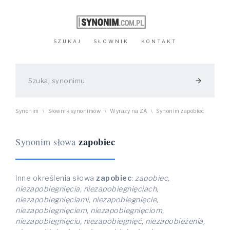
SZUKAJ
SŁOWNIK
KONTAKT
arrow_forward
Synonim
Słownik synonimów
Wyrazy na ZA
Synonim zapobiec
\
\
\
zapobiec
Synonim słowa
Inne określenia słowa
zapobiec
:
zapobiec,
niezapobiegnięcia, niezapobiegnięciach,
niezapobiegnięciami, niezapobiegnięcie,
niezapobiegnięciem, niezapobiegnięciom,
niezapobiegnięciu, niezapobiegnięć, niezapobieżenia,