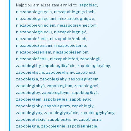
Najpopularniejsze zamienniki to:
zapobiec,
niezapobiegnięcia, niezapobiegnięciach,
niezapobiegnięciami, niezapobiegnięcie,
niezapobiegnięciem, niezapobiegnięciom,
niezapobiegnięciu, niezapobiegnięć,
niezapobieżenia, niezapobieżeniach,
niezapobieżeniami, niezapobieżenie,
niezapobieżeniem, niezapobieżeniom,
niezapobieżeniu, niezapobieżeń, zapobiegli,
zapobiegliby, zapobieglibyście, zapobieglibyśmy,
zapobiegliście, zapobiegliśmy, zapobiegł,
zapobiegła, zapobiegłaby, zapobiegłabym,
zapobiegłabyś, zapobiegłam, zapobiegłaś,
zapobiegłby, zapobiegłbym, zapobiegłbyś,
zapobiegłem, zapobiegłeś, zapobiegło,
zapobiegłoby, zapobiegłszy, zapobiegły,
zapobiegłyby, zapobiegłybyście, zapobiegłybyśmy,
zapobiegłyście, zapobiegłyśmy, zapobiegną,
zapobiegnę, zapobiegnie, zapobiegniecie,