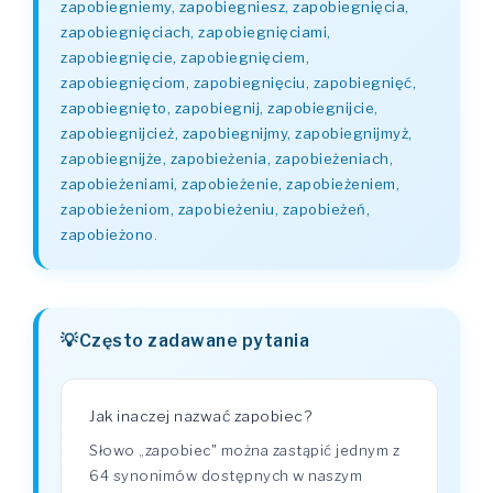
zapobiegniemy, zapobiegniesz, zapobiegnięcia,
zapobiegnięciach, zapobiegnięciami,
zapobiegnięcie, zapobiegnięciem,
zapobiegnięciom, zapobiegnięciu, zapobiegnięć,
zapobiegnięto, zapobiegnij, zapobiegnijcie,
zapobiegnijcież, zapobiegnijmy, zapobiegnijmyż,
zapobiegnijże, zapobieżenia, zapobieżeniach,
zapobieżeniami, zapobieżenie, zapobieżeniem,
zapobieżeniom, zapobieżeniu, zapobieżeń,
zapobieżono
.
Często zadawane pytania
Jak inaczej nazwać zapobiec?
Słowo „zapobiec" można zastąpić jednym z
64 synonimów dostępnych w naszym