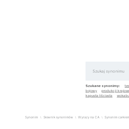
Szukane synonimy:
te
bojowy
produkcji krajow
kapusta liściasta
wokabu
Synonim
Słownik synonimów
Wyrazy na CA
Synonim całkie
\
\
\