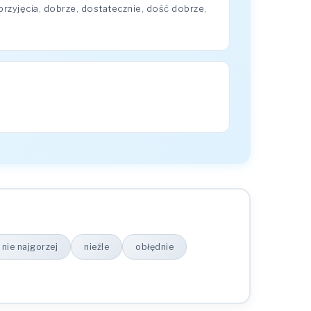
zyjęcia, dobrze, dostatecznie, dość dobrze,
nie najgorzej
nieźle
obłędnie