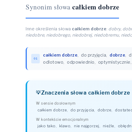
całkiem dobrze
Synonim słowa
Inne określenia słowa
całkiem dobrze
:
dobry, dobr
niedobre, niedobrego, niedobrej, niedobremu, niedo
całkiem dobrze
,
do przyjęcia
,
dobrze
,
d
01
odlotowo
,
odpowiednio
,
optymistycznie
Znaczenia słowa całkiem dobrze
W sensie dosłownym
całkiem dobrze
,
do przyjęcia
,
dobrze
,
dostatec
W kontekście emocjonalnym
jako tako
,
klawo
,
nie najgorzej
,
nieźle
,
obłędn