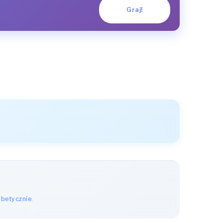
Graj!
abetycznie
.