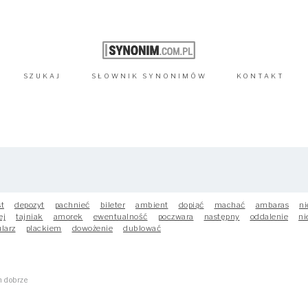
SZUKAJ
SŁOWNIK
SYNONIMÓW
KONTAKT
st
depozyt
pachnieć
bileter
ambient
dopiąć
machać
ambaras
ni
ej
tajniak
amorek
ewentualność
poczwara
następny
oddalenie
ni
larz
plackiem
dowożenie
dublować
m dobrze