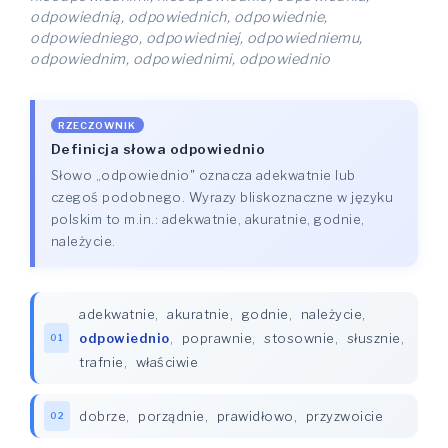
odpowiednią, odpowiednich, odpowiednie,
odpowiedniego, odpowiedniej, odpowiedniemu,
odpowiednim, odpowiednimi, odpowiednio
RZECZOWNIK
Definicja słowa odpowiednio
Słowo „odpowiednio" oznacza adekwatnie lub
czegoś podobnego. Wyrazy bliskoznaczne w języku
polskim to m.in.: adekwatnie, akuratnie, godnie,
należycie.
adekwatnie
,
akuratnie
,
godnie
,
należycie
,
odpowiednio
,
poprawnie
,
stosownie
,
słusznie
,
01
trafnie
,
właściwie
dobrze
,
porządnie
,
prawidłowo
,
przyzwoicie
02