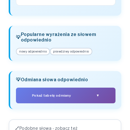
Popularne wyrażenia ze słowem
odpowiednio
nowy odpowiednio
prawdziwy odpowiednio
Odmiana słowa odpowiednio
Pokaż tabelę odmiany
▼
PRZYPADEK
LICZBA POJEDYNCZA
LICZBA MNOGA
odpowiednio
odpowiednia
Mianownik (kto? co?)
odpowiednia
odpowiednio
Dopełniacz (kogo? czego?)
Podobne słowa - zobacz też
odpowiedniu
odpowiedniom
Celownik (komu? czemu?)