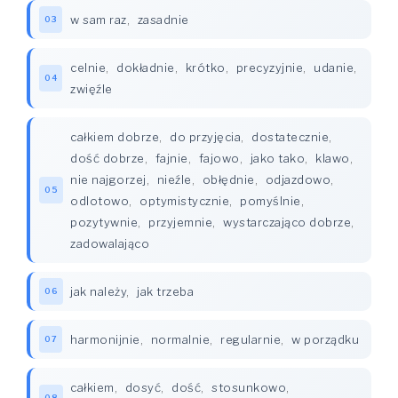
w sam raz
,
zasadnie
03
celnie
,
dokładnie
,
krótko
,
precyzyjnie
,
udanie
,
04
zwięźle
całkiem dobrze
,
do przyjęcia
,
dostatecznie
,
dość dobrze
,
fajnie
,
fajowo
,
jako tako
,
klawo
,
nie najgorzej
,
nieźle
,
obłędnie
,
odjazdowo
,
05
odlotowo
,
optymistycznie
,
pomyślnie
,
pozytywnie
,
przyjemnie
,
wystarczająco dobrze
,
zadowalająco
jak należy
,
jak trzeba
06
harmonijnie
,
normalnie
,
regularnie
,
w porządku
07
całkiem
,
dosyć
,
dość
,
stosunkowo
,
08