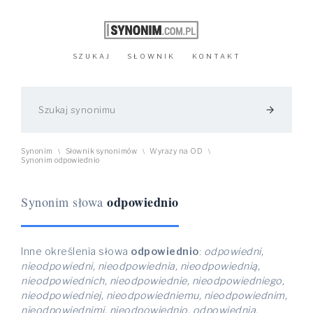
SZUKAJ
SŁOWNIK
KONTAKT
arrow_forward
Synonim
Słownik synonimów
Wyrazy na OD
\
\
\
Synonim odpowiednio
odpowiednio
Synonim słowa
Inne określenia słowa
odpowiednio
:
odpowiedni,
nieodpowiedni, nieodpowiednia, nieodpowiednią,
nieodpowiednich, nieodpowiednie, nieodpowiedniego,
nieodpowiedniej, nieodpowiedniemu, nieodpowiednim,
nieodpowiednimi, nieodpowiednio, odpowiednia,