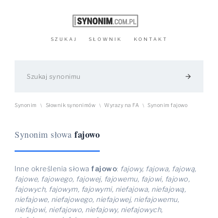
SZUKAJ
SŁOWNIK
KONTAKT
arrow_forward
Synonim
Słownik synonimów
Wyrazy na FA
Synonim fajowo
\
\
\
fajowo
Synonim słowa
Inne określenia słowa
fajowo
:
fajowy, fajowa, fajową,
fajowe, fajowego, fajowej, fajowemu, fajowi, fajowo,
fajowych, fajowym, fajowymi, niefajowa, niefajową,
niefajowe, niefajowego, niefajowej, niefajowemu,
niefajowi, niefajowo, niefajowy, niefajowych,