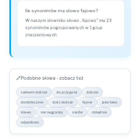
Ile synonimów ma słowo fajowo?
W naszym słowniku słowo „fajowo" ma 23
synonimów pogrupowanych w 1 grup
znaczeniowych.
Podobne słowa - zobacz też
całkiem dobrze
do przyjęcia
dobrze
dostatecznie
dość dobrze
fajnie
jako tako
klawo
nie najgorzej
nieźle
obłędnie
odjazdowo