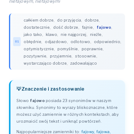
niefajowym, niefajowymi
całkiem dobrze
,
do przyjęcia
,
dobrze
,
dostatecznie
,
dość dobrze
,
fajnie
,
fajowo
,
jako tako
,
klawo
,
nie najgorzej
,
nieźle
,
obłędnie
,
odjazdowo
,
odlotowo
,
odpowiednio
,
01
optymistycznie
,
pomyślnie
,
poprawnie
,
pozytywnie
,
przyjemnie
,
stosownie
,
wystarczająco dobrze
,
zadowalająco
Znaczenie i zastosowanie
Słowo
fajowo
posiada 23 synonimów w naszym
słowniku. Synonimy to wyrazy bliskoznaczne, które
możesz użyć zamiennie w różnych kontekstach, aby
urozmaicić swój tekst i uniknąć powtórzeń.
Najpopularniejsze zamienniki to:
fajowy, fajowa,