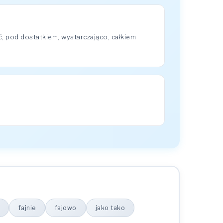
, pod dostatkiem, wystarczająco, całkiem
fajnie
fajowo
jako tako