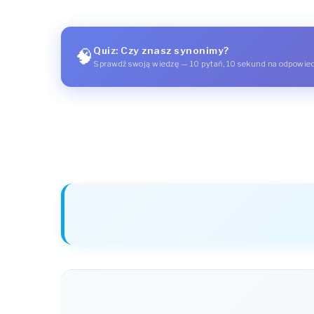
Quiz: Czy znasz synonimy?
🧠
Sprawdź swoją wiedzę — 10 pytań, 10 sekund na odpowie