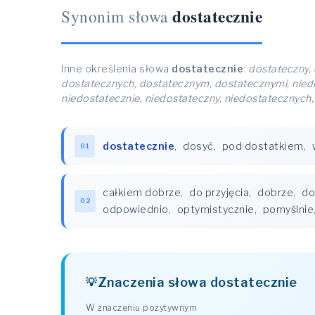
dostatecznie
Synonim słowa
Inne określenia słowa
dostatecznie
:
dostateczny, 
dostatecznych, dostatecznym, dostatecznymi, niedo
niedostatecznie, niedostateczny, niedostatecznych
dostatecznie
,
dosyć
,
pod dostatkiem
,
01
całkiem dobrze
,
do przyjęcia
,
dobrze
,
do
02
odpowiednio
,
optymistycznie
,
pomyślnie
Znaczenia słowa dostatecznie
W znaczeniu pozytywnym