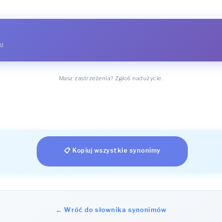
dź
Masz zastrzeżenia? Zgłoś nadużycie.
📋 Kopiuj wszystkie synonimy
← Wróć do słownika synonimów