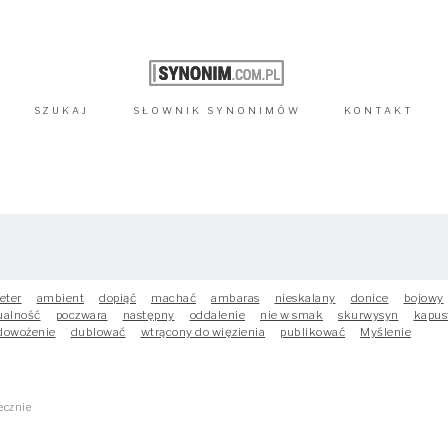
SZUKAJ
SŁOWNIK
SYNONIMÓW
KONTAKT
leter
ambient
dopiąć
machać
ambaras
nieskalany
donice
bojowy
ualność
poczwara
następny
oddalenie
nie w smak
skurwysyn
kapust
dowożenie
dublować
wtrącony do więzienia
publikować
Myślenie
ecznie