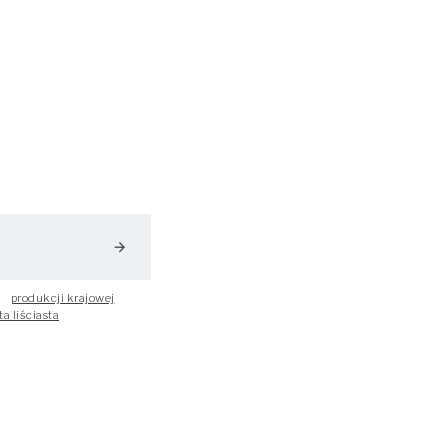
arrow_forward
produkcji krajowej
a liściasta