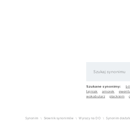
Szukane synonimy:
bi
tajniak
amorek
ewent
wokabularz
plackiem
Synonim
Słownik synonimów
Wyrazy na DO
Synonim dostat
\
\
\