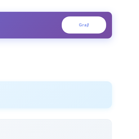
Graj!