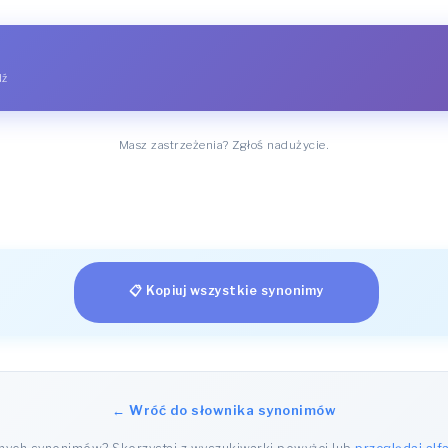
dź
Masz zastrzeżenia? Zgłoś nadużycie.
📋 Kopiuj wszystkie synonimy
← Wróć do słownika synonimów