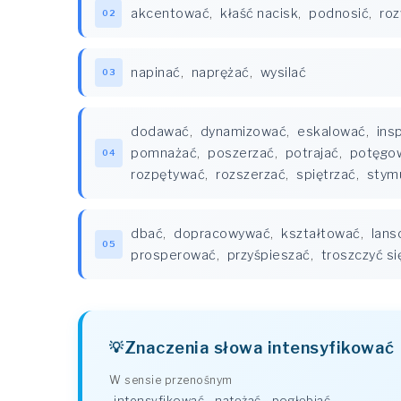
akcentować
,
kłaść nacisk
,
podnosić
,
roz
02
napinać
,
naprężać
,
wysilać
03
dodawać
,
dynamizować
,
eskalować
,
ins
pomnażać
,
poszerzać
,
potrajać
,
potęgo
04
rozpętywać
,
rozszerzać
,
spiętrzać
,
stym
dbać
,
dopracowywać
,
kształtować
,
lans
05
prosperować
,
przyśpieszać
,
troszczyć si
Znaczenia słowa intensyfikować
W sensie przenośnym
intensyfikować
,
natężać
,
pogłębiać