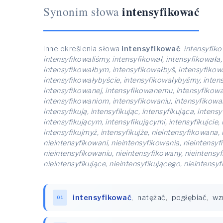
intensyfikować
Synonim słowa
Inne określenia słowa
intensyfikować
:
intensyfiko
intensyfikowaliśmy, intensyfikował, intensyfikowała
intensyfikowałbym, intensyfikowałbyś, intensyfikowa
intensyfikowałybyście, intensyfikowałybyśmy, inten
intensyfikowanej, intensyfikowanemu, intensyfikowan
intensyfikowaniom, intensyfikowaniu, intensyfikowan
intensyfikują, intensyfikując, intensyfikująca, intens
intensyfikującym, intensyfikującymi, intensyfikujcie, i
intensyfikujmyż, intensyfikujże, nieintensyfikowana
nieintensyfikowani, nieintensyfikowania, nieintensy
nieintensyfikowaniu, nieintensyfikowany, nieintensy
nieintensyfikujące, nieintensyfikującego, nieintensyf
intensyfikować
,
natężać
,
pogłębiać
,
wz
01