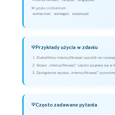
W języku codziennym
wzmacniać
,
wzmagać
,
zwiększać
Przykłady użycia w zdaniu
Znaleźliśmy intensyfikować sposób na rozwią
Słowo „intensyfikować" często pojawia się w li
Zastąpienie wyrazu „intensyfikować" synonim
Często zadawane pytania