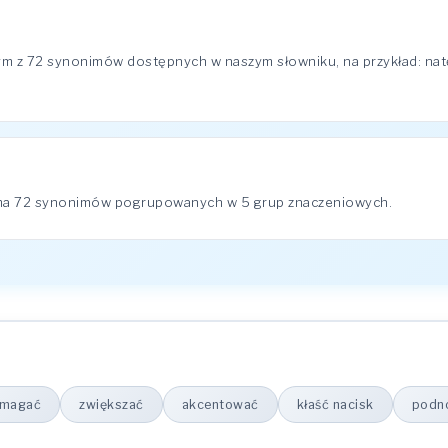
ym z 72 synonimów dostępnych w naszym słowniku, na przykład: nat
 ma 72 synonimów pogrupowanych w 5 grup znaczeniowych.
magać
zwiększać
akcentować
kłaść nacisk
podn