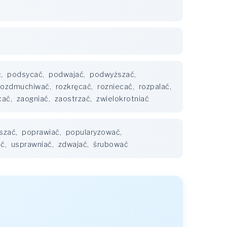
ć
,
podsycać
,
podwajać
,
podwyższać
,
rozdmuchiwać
,
rozkręcać
,
rozniecać
,
rozpalać
,
cać
,
zaogniać
,
zaostrzać
,
zwielokrotniać
szać
,
poprawiać
,
popularyzować
,
ać
,
usprawniać
,
zdwajać
,
śrubować