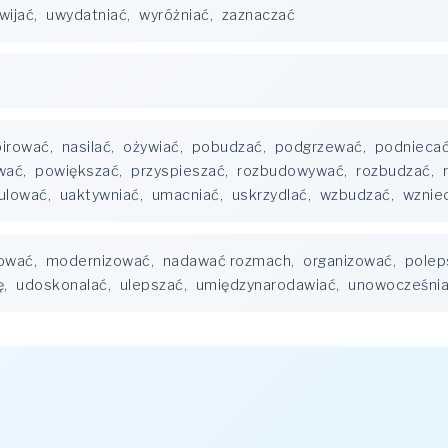
wijać
,
uwydatniać
,
wyróżniać
,
zaznaczać
pirować
,
nasilać
,
ożywiać
,
pobudzać
,
podgrzewać
,
podnieca
wać
,
powiększać
,
przyspieszać
,
rozbudowywać
,
rozbudzać
,
ulować
,
uaktywniać
,
umacniać
,
uskrzydlać
,
wzbudzać
,
wznie
ować
,
modernizować
,
nadawać rozmach
,
organizować
,
polep
ę
,
udoskonalać
,
ulepszać
,
umiędzynarodawiać
,
unowocześni