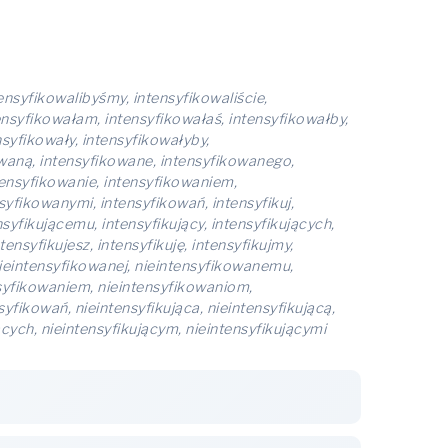
tensyfikowalibyśmy, intensyfikowaliście,
ensyfikowałam, intensyfikowałaś, intensyfikowałby,
syfikowały, intensyfikowałyby,
owaną, intensyfikowane, intensyfikowanego,
tensyfikowanie, intensyfikowaniem,
yfikowanymi, intensyfikowań, intensyfikuj,
ensyfikującemu, intensyfikujący, intensyfikujących,
tensyfikujesz, intensyfikuję, intensyfikujmy,
nieintensyfikowanej, nieintensyfikowanemu,
nsyfikowaniem, nieintensyfikowaniom,
yfikowań, nieintensyfikująca, nieintensyfikującą,
jących, nieintensyfikującym, nieintensyfikującymi