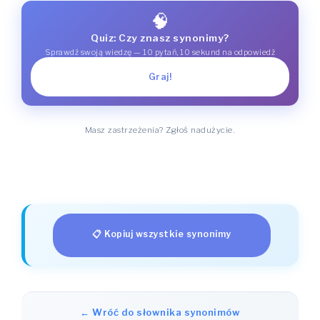
🧠
Quiz: Czy znasz synonimy?
Sprawdź swoją wiedzę — 10 pytań, 10 sekund na odpowiedź
Graj!
Masz zastrzeżenia? Zgłoś nadużycie.
📋 Kopiuj wszystkie synonimy
← Wróć do słownika synonimów