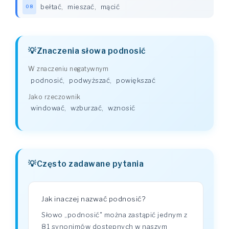
bełtać
,
mieszać
,
mącić
08
Znaczenia słowa podnosić
W znaczeniu negatywnym
podnosić
,
podwyższać
,
powiększać
Jako rzeczownik
windować
,
wzburzać
,
wznosić
Często zadawane pytania
Jak inaczej nazwać podnosić?
Słowo „podnosić" można zastąpić jednym z
81 synonimów dostępnych w naszym