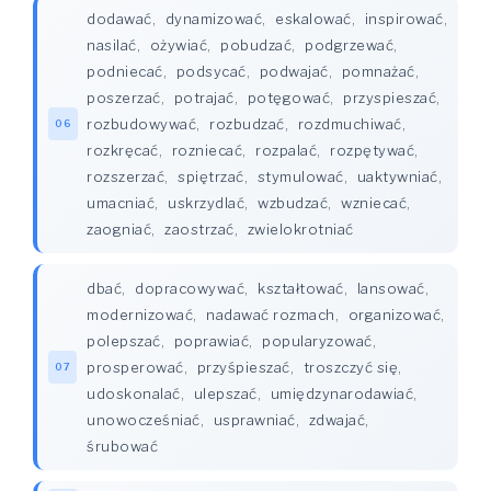
dodawać
,
dynamizować
,
eskalować
,
inspirować
,
nasilać
,
ożywiać
,
pobudzać
,
podgrzewać
,
podniecać
,
podsycać
,
podwajać
,
pomnażać
,
poszerzać
,
potrajać
,
potęgować
,
przyspieszać
,
rozbudowywać
,
rozbudzać
,
rozdmuchiwać
,
06
rozkręcać
,
rozniecać
,
rozpalać
,
rozpętywać
,
rozszerzać
,
spiętrzać
,
stymulować
,
uaktywniać
,
umacniać
,
uskrzydlać
,
wzbudzać
,
wzniecać
,
zaogniać
,
zaostrzać
,
zwielokrotniać
dbać
,
dopracowywać
,
kształtować
,
lansować
,
modernizować
,
nadawać rozmach
,
organizować
,
polepszać
,
poprawiać
,
popularyzować
,
prosperować
,
przyśpieszać
,
troszczyć się
,
07
udoskonalać
,
ulepszać
,
umiędzynarodawiać
,
unowocześniać
,
usprawniać
,
zdwajać
,
śrubować