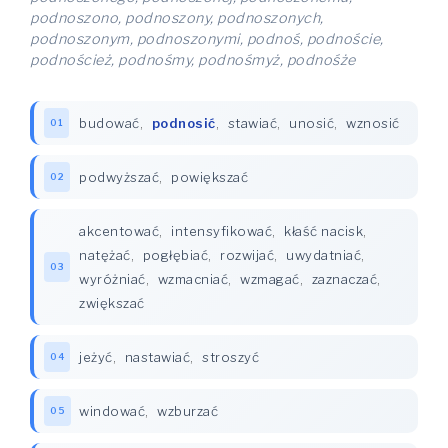
podnoszono, podnoszony, podnoszonych,
podnoszonym, podnoszonymi, podnoś, podnoście,
podnoścież, podnośmy, podnośmyż, podnośże
budować
,
podnosić
,
stawiać
,
unosić
,
wznosić
01
podwyższać
,
powiększać
02
akcentować
,
intensyfikować
,
kłaść nacisk
,
natężać
,
pogłębiać
,
rozwijać
,
uwydatniać
,
03
wyróżniać
,
wzmacniać
,
wzmagać
,
zaznaczać
,
zwiększać
jeżyć
,
nastawiać
,
stroszyć
04
windować
,
wzburzać
05