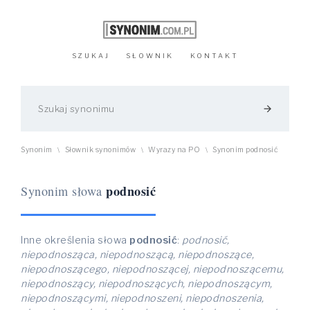
SZUKAJ
SŁOWNIK
KONTAKT
arrow_forward
Synonim
Słownik synonimów
Wyrazy na PO
Synonim podnosić
\
\
\
podnosić
Synonim słowa
Inne określenia słowa
podnosić
:
podnosić,
niepodnosząca, niepodnoszącą, niepodnoszące,
niepodnoszącego, niepodnoszącej, niepodnoszącemu,
niepodnoszący, niepodnoszących, niepodnoszącym,
niepodnoszącymi, niepodnoszeni, niepodnoszenia,