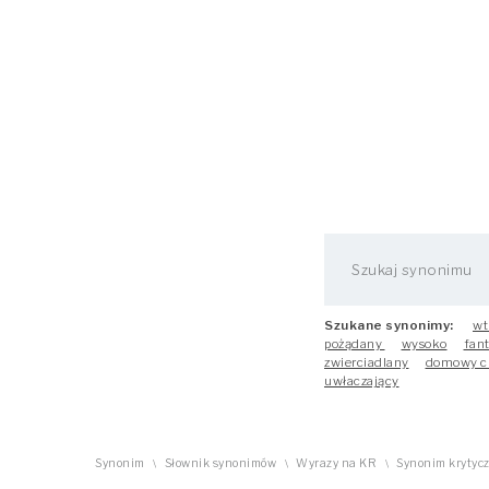
Szukane synonimy:
wt
pożądany
wysoko
fant
zwierciadlany
domowy c
uwłaczający
Synonim
Słownik synonimów
Wyrazy na KR
Synonim krytyc
\
\
\