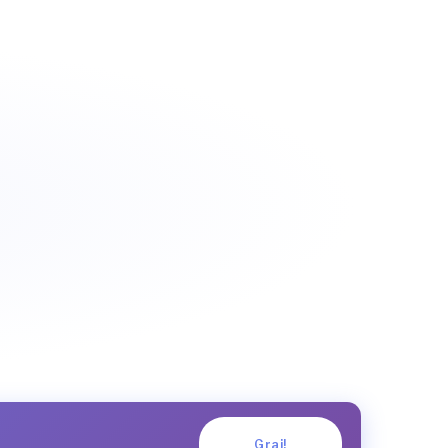
Graj!