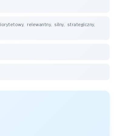
riorytetowy
,
relewantny
,
silny
,
strategiczny
,