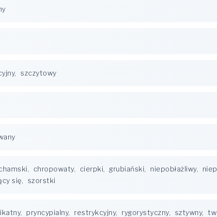
ny
yjny
,
szczytowy
wany
chamski
,
chropowaty
,
cierpki
,
grubiański
,
niepobłażliwy
,
niep
ący się
,
szorstki
ikatny
,
pryncypialny
,
restrykcyjny
,
rygorystyczny
,
sztywny
,
tw