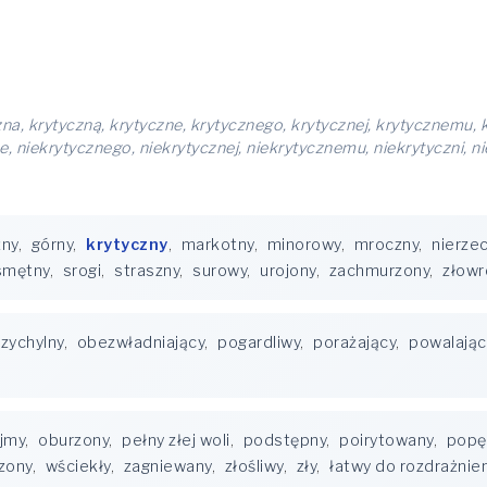
zna, krytyczną, krytyczne, krytycznego, krytycznej, krytycznemu, k
e, niekrytycznego, niekrytycznej, niekrytycznemu, niekrytyczni, ni
źny
,
górny
,
krytyczny
,
markotny
,
minorowy
,
mroczny
,
nierze
smętny
,
srogi
,
straszny
,
surowy
,
urojony
,
zachmurzony
,
złowr
rzychylny
,
obezwładniający
,
pogardliwy
,
porażający
,
powalając
jmy
,
oburzony
,
pełny złej woli
,
podstępny
,
poirytowany
,
popę
zony
,
wściekły
,
zagniewany
,
złośliwy
,
zły
,
łatwy do rozdrażnie