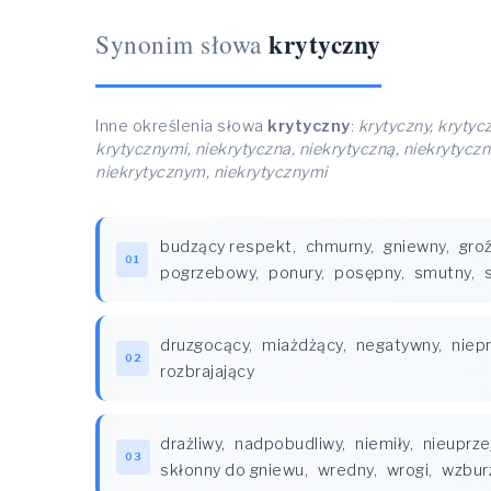
krytyczny
Synonim słowa
Inne określenia słowa
krytyczny
:
krytyczny, krytyc
krytycznymi, niekrytyczna, niekrytyczną, niekrytyczn
niekrytycznym, niekrytycznymi
budzący respekt
,
chmurny
,
gniewny
,
gro
01
pogrzebowy
,
ponury
,
posępny
,
smutny
,
druzgocący
,
miażdżący
,
negatywny
,
niep
02
rozbrajający
drażliwy
,
nadpobudliwy
,
niemiły
,
nieuprze
03
skłonny do gniewu
,
wredny
,
wrogi
,
wzbur