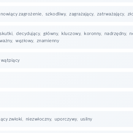
anowiący zagrożenie
,
szkodliwy
,
zagrażający
,
zatrważający
,
zł
skutki
,
decydujący
,
główny
,
kluczowy
,
koronny
,
nadrzędny
,
n
ważny
,
węzłowy
,
znamienny
wątpiący
iący zwłoki
,
niezwłoczny
,
uporczywy
,
usilny