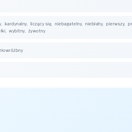
y
,
kardynalny
,
liczący się
,
niebagatelny
,
niebłahy
,
pierwszy
,
p
lki
,
wybitny
,
żywotny
złowróżbny