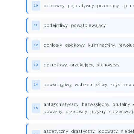
odmowny
,
pejoratywny
,
przeczący
,
ujem
10
podejrzliwy
,
powątpiewający
11
doniosły
,
epokowy
,
kulminacyjny
,
rewoluc
12
dekretowy
,
orzekający
,
stanowczy
13
powściągliwy
,
wstrzemięźliwy
,
zdystanso
14
antagonistyczny
,
bezwzględny
,
brutalny
,
15
poważny
,
przeciwny
,
przykry
,
sprzeciwiaj
ascetyczny
,
drastyczny
,
lodowaty
,
niedel