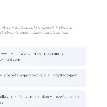
rytyczni, krytycznie, krytycznych, krytycznym,
ekrytycznie, niekrytyczny, niekrytycznych,
czywisty
,
niewyrozumiały
,
pochmurny
,
ogi
,
żałobny
y
,
pozostawiający bez czucia
,
przytłaczający
,
dliwy
,
rozeźlony
,
rozsierdzony
,
rozwścieczony
,
nia