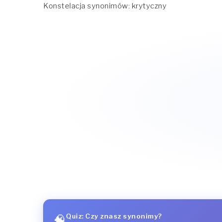
Konstelacja synonimów: krytyczny
Quiz: Czy znasz synonimy?
🧠