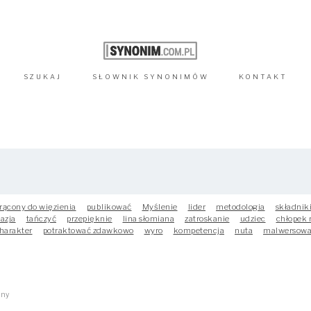
SZUKAJ
SŁOWNIK
SYNONIMÓW
KONTAKT
rącony do więzienia
publikować
Myślenie
lider
metodologia
składnik
azja
tańczyć
przepięknie
lina słomiana
zatroskanie
udziec
chłopek 
harakter
potraktować zdawkowo
wyro
kompetencja
nuta
malwersow
zny