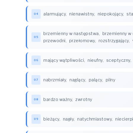
alarmujący
,
nienawistny
,
niepokojący
,
st
04
brzemienny w następstwa
,
brzemienny w 
05
przewodni
,
przełomowy
,
rozstrzygający
,
mający wątpliwości
,
nieufny
,
sceptyczny
,
06
nabrzmiały
,
naglący
,
palący
,
pilny
07
bardzo ważny
,
zwrotny
08
bieżący
,
nagły
,
natychmiastowy
,
niecierp
09