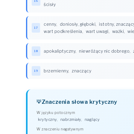
16
ścisły
cenny
,
doniosły, głęboki
,
istotny, znacząc
17
wart podkreślenia
,
wart uwagi
,
ważki
,
wie
apokaliptyczny
,
niewróżący nic dobrego
,
18
brzemienny
,
znaczący
19
Znaczenia słowa krytyczny
W języku potocznym
krytyczny
,
nabrzmiały
,
naglący
W znaczeniu negatywnym