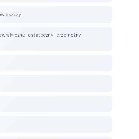
owieszczy
ewralgiczny
,
ostateczny
,
przemożny
,