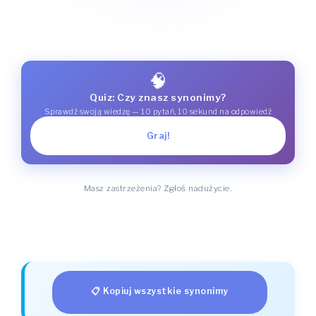
🧠
Quiz: Czy znasz synonimy?
Sprawdź swoją wiedzę — 10 pytań, 10 sekund na odpowiedź
Graj!
Masz zastrzeżenia? Zgłoś nadużycie.
📋 Kopiuj wszystkie synonimy