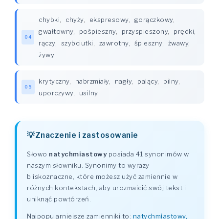
chybki
,
chyży
,
ekspresowy
,
gorączkowy
,
gwałtowny
,
pośpieszny
,
przyspieszony
,
prędki
,
04
rączy
,
szybciutki
,
zawrotny
,
śpieszny
,
żwawy
,
żywy
krytyczny
,
nabrzmiały
,
nagły
,
palący
,
pilny
,
05
uporczywy
,
usilny
Znaczenie i zastosowanie
Słowo
natychmiastowy
posiada 41 synonimów w
naszym słowniku. Synonimy to wyrazy
bliskoznaczne, które możesz użyć zamiennie w
różnych kontekstach, aby urozmaicić swój tekst i
uniknąć powtórzeń.
Najpopularniejsze zamienniki to:
natychmiastowy,