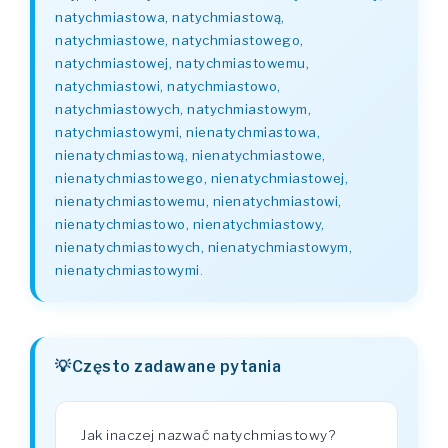
natychmiastowa, natychmiastową,
natychmiastowe, natychmiastowego,
natychmiastowej, natychmiastowemu,
natychmiastowi, natychmiastowo,
natychmiastowych, natychmiastowym,
natychmiastowymi, nienatychmiastowa,
nienatychmiastową, nienatychmiastowe,
nienatychmiastowego, nienatychmiastowej,
nienatychmiastowemu, nienatychmiastowi,
nienatychmiastowo, nienatychmiastowy,
nienatychmiastowych, nienatychmiastowym,
nienatychmiastowymi
.
Często zadawane pytania
Jak inaczej nazwać natychmiastowy?