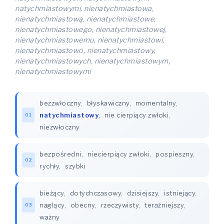
natychmiastowymi, nienatychmiastowa,
nienatychmiastową, nienatychmiastowe,
nienatychmiastowego, nienatychmiastowej,
nienatychmiastowemu, nienatychmiastowi,
nienatychmiastowo, nienatychmiastowy,
nienatychmiastowych, nienatychmiastowym,
nienatychmiastowymi
bezzwłoczny
,
błyskawiczny
,
momentalny
,
natychmiastowy
,
nie cierpiący zwłoki
,
01
niezwłoczny
bezpośredni
,
niecierpiący zwłoki
,
pospieszny
,
02
rychły
,
szybki
bieżący
,
dotychczasowy
,
dzisiejszy
,
istniejący
,
naglący
,
obecny
,
rzeczywisty
,
teraźniejszy
,
03
ważny