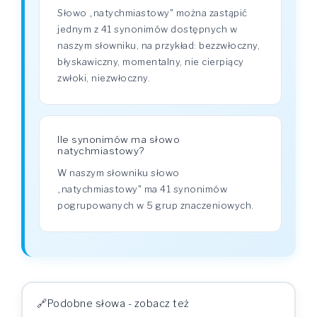
Słowo „natychmiastowy" można zastąpić
jednym z 41 synonimów dostępnych w
naszym słowniku, na przykład: bezzwłoczny,
błyskawiczny, momentalny, nie cierpiący
zwłoki, niezwłoczny.
Ile synonimów ma słowo
natychmiastowy?
W naszym słowniku słowo
„natychmiastowy" ma 41 synonimów
pogrupowanych w 5 grup znaczeniowych.
Podobne słowa - zobacz też