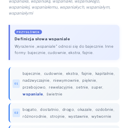
wspaniała, wspaniałą, wspaniałe, wspaniałego,
wspaniałej, wspaniałemu, wspaniałych, wspaniałym,
wspaniałymi
PRZYSŁÓWEK
Definicja słowa wspaniale
Wyrażenie „wspaniale" odnosi się do bajecznie. Inne
formy: bajecznie, cudownie, ekstra, fajnie.
bajecznie
,
cudownie
,
ekstra
,
fajnie
,
kapitalnie
,
nadzwyczajnie
,
niewymownie
,
pięknie
,
01
przebojowo
,
rewelacyjnie
,
setnie
,
super
,
wspaniale
,
świetnie
bogato
,
dostatnio
,
drogo
,
okazale
,
ozdobnie
,
02
różnorodnie
,
strojnie
,
wystawnie
,
wytwornie