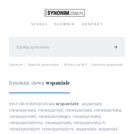
SZUKAJ
SŁOWNIK
KONTAKT
arrow_forward
Synonim
Słownik synonimów
Wyrazy na WS
Synonim wspaniale
\
\
\
wspaniale
Synonim słowa
Inne określenia słowa
wspaniale
:
wspaniały,
niewspaniale, niewspaniali, niewspaniała, niewspaniałą,
niewspaniałe, niewspaniałego, niewspaniałej,
niewspaniałemu, niewspaniały, niewspaniałych,
niewspaniałym, niewspaniałymi, wspaniale, wspaniali,