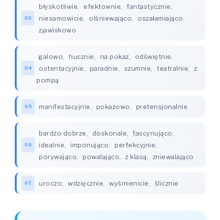
błyskotliwie
,
efektownie
,
fantastycznie
,
niesamowicie
,
olśniewająco
,
oszałamiająco
,
03
zjawiskowo
galowo
,
hucznie
,
na pokaz
,
odświętnie
,
ostentacyjnie
,
paradnie
,
szumnie
,
teatralnie
,
z
04
pompą
manifestacyjnie
,
pokazowo
,
pretensjonalnie
05
bardzo dobrze
,
doskonale
,
fascynująco
,
idealnie
,
imponująco
,
perfekcyjnie
,
06
porywająco
,
powalająco
,
z klasą
,
zniewalająco
uroczo
,
wdzięcznie
,
wyśmienicie
,
ślicznie
07