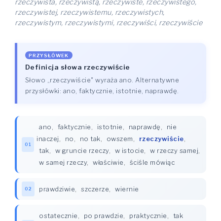
rzeczywista, rzeczywistą, rzeczywiste, rzeczywistego,
rzeczywistej, rzeczywistemu, rzeczywistych,
rzeczywistym, rzeczywistymi, rzeczywiści, rzeczywiście
PRZYSŁÓWEK
Definicja słowa rzeczywiście
Słowo „rzeczywiście" wyraża ano. Alternatywne
przysłówki: ano, faktycznie, istotnie, naprawdę.
ano
,
faktycznie
,
istotnie
,
naprawdę
,
nie
inaczej
,
no
,
no tak
,
owszem
,
rzeczywiście
,
01
tak
,
w gruncie rzeczy
,
w istocie
,
w rzeczy samej
,
w samej rzeczy
,
właściwie
,
ściśle mówiąc
prawdziwie
,
szczerze
,
wiernie
02
ostatecznie
,
po prawdzie
,
praktycznie
,
tak