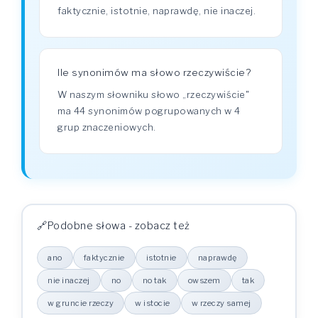
faktycznie, istotnie, naprawdę, nie inaczej.
Ile synonimów ma słowo rzeczywiście?
W naszym słowniku słowo „rzeczywiście"
ma 44 synonimów pogrupowanych w 4
grup znaczeniowych.
Podobne słowa - zobacz też
ano
faktycznie
istotnie
naprawdę
nie inaczej
no
no tak
owszem
tak
w gruncie rzeczy
w istocie
w rzeczy samej