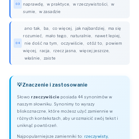
naprawdę
,
w praktyce
,
w rzeczywistości
,
w
03
sumie
,
w zasadzie
ano tak
,
ba
,
co więcej
,
jak najbardziej
,
ma się
rozumieć
,
mało tego
,
naturalnie
,
nawet lepiej
,
nie dość na tym
,
oczywiście
,
otóż to
,
powiem
04
więcej
,
racja
,
rzecz jasna
,
więcej jeszcze
,
właśnie
,
zaiste
Znaczenie i zastosowanie
Słowo
rzeczywiście
posiada 44 synonimów w
naszym słowniku. Synonimy to wyrazy
bliskoznaczne, które możesz użyć zamiennie w
różnych kontekstach, aby urozmaicić swój tekst i
uniknąć powtórzeń.
Najpopularniejsze zamienniki to:
rzeczywisty,