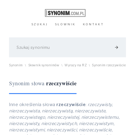
SZUKAJ
SŁOWNIK
KONTAKT
arrow_forward
Synonim
Słownik synonimów
Wyrazy na RZ
Synonim rzeczywiście
\
\
\
rzeczywiście
Synonim słowa
Inne określenia słowa
rzeczywiście
:
rzeczywisty,
nierzeczywista, nierzeczywistą, nierzeczywiste,
nierzeczywistego, nierzeczywistej, nierzeczywistemu,
nierzeczywisty, nierzeczywistych, nierzeczywistym,
nierzeczywistymi, nierzeczywiści, nierzeczywiście,